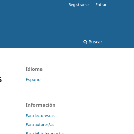
Registrarse
Entrar
Buscar
Idioma
5
Español
Información
Para lectores/as
Para autores/as
Para bibliotecarios/as