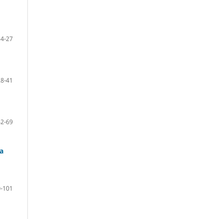
4-27
28-41
42-69
a
-101