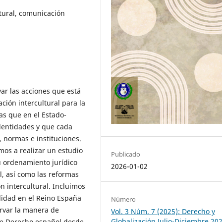
ltural, comunicación
var las acciones que está
ión intercultural para la
as que en el Estado-
identidades y que cada
, normas e instituciones.
mos a realizar un estudio
Publicado
 ordenamiento jurídico
2026-01-02
l, así como las reformas
 intercultural. Incluimos
alidad en el Reino España
Número
ervar la manera de
Vol. 3 Núm. 7 (2025): Derecho y
Globalización Julio-Diciembre 20
 de Derecho español desde